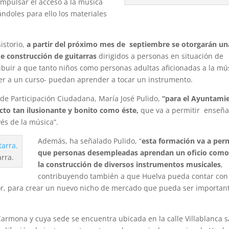
mpulsar el acceso a la música
ndoles para ello los materiales
istorio,
a partir del próximo mes de septiembre se otorgarán un
e construcción de guitarras
dirigidos a personas en situación de
buir a que tanto niños como personas adultas aficionadas a la mú
er a un curso- puedan aprender a tocar un instrumento.
a de Participación Ciudadana, María José Pulido,
“para el Ayuntami
to tan ilusionante y bonito como éste,
que va a permitir enseña
és de la música”.
Además, ha señalado Pulido, “
esta formación va a perm
que personas desempleadas aprendan un oficio como
rra.
la construcción de diversos instrumentos musicales
,
contribuyendo también a que Huelva pueda contar con
tor, para crear un nuevo nicho de mercado que pueda ser importan
armona y cuya sede se encuentra ubicada en la calle Villablanca s