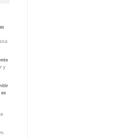
as
sica
ento
r y
itir
 es
te
/n