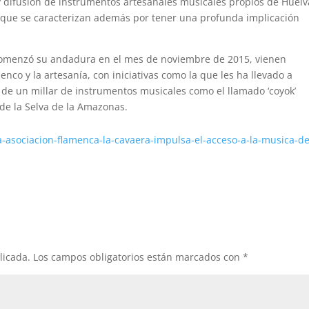
 y difusión de instrumentos artesanales musicales propios de Huelv
, que se caracterizan además por tener una profunda implicación
 comenzó su andadura en el mes de noviembre de 2015, vienen
co y la artesanía, con iniciativas como la que les ha llevado a
s de un millar de instrumentos musicales como el llamado ‘coyok’
 de la Selva de la Amazonas.
a-asociacion-flamenca-la-cavaera-impulsa-el-acceso-a-la-musica-de
licada.
Los campos obligatorios están marcados con
*