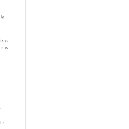
 la
tros
e sus
r
gle