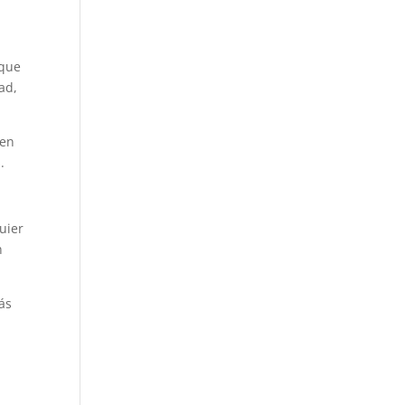
 que
ad,
 en
.
uier
n
ás