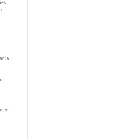
ies
a
ar la
ón
hacen