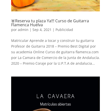
🚨Reserva tu plaza Ya!!! Curso de Guitarra
Flamenca Huelva
por
admin
|
Sep 4, 2021
|
Publicidad
Matricular Aprende a tocar y construir tu guitarra
Profesor de Guitarra 2018 – Premio Best Digital por
su academia Online Curso de guitarra flamenca.com
por La Camara de Comercio de la Junta de Andalucía.
2020 – Premio Coraje por la U.P.T.A de andalucia...